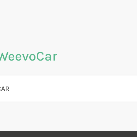
WeevoCar
CAR