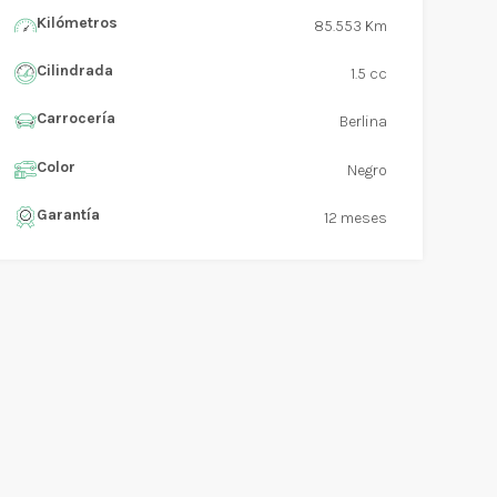
Kilómetros
85.553 Km
Cilindrada
1.5 cc
Carrocería
Berlina
Color
Negro
Garantía
12 meses