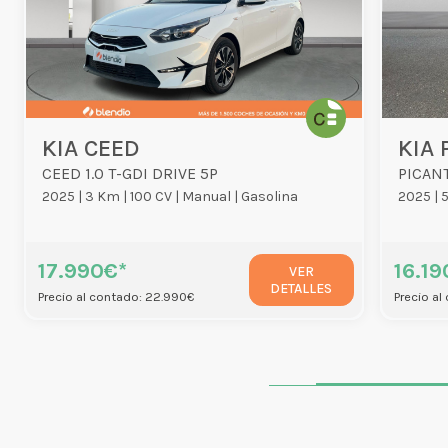
KIA CEED
KIA 
CEED 1.0 T-GDI DRIVE 5P
PICANT
2025 |
3 Km |
100 CV |
Manual |
Gasolina
2025 |
5
17.990€*
16.19
VER
DETALLES
Precio al contado: 22.990€
Precio al