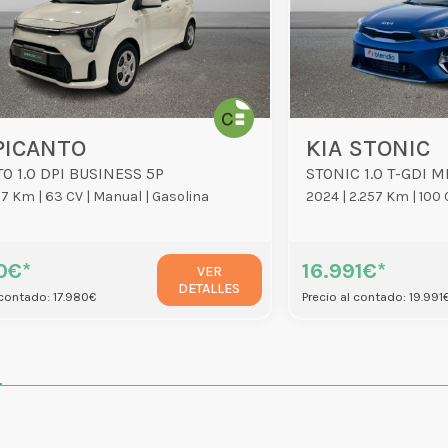
PICANTO
KIA STONIC
O 1.0 DPI BUSINESS 5P
STONIC 1.0 T-GDI 
7 Km |
63 CV |
Manual |
Gasolina
2024 |
2.257 Km |
100 
0€*
16.991€*
VER
DETALLES
 contado: 17.980€
Precio al contado: 19.991