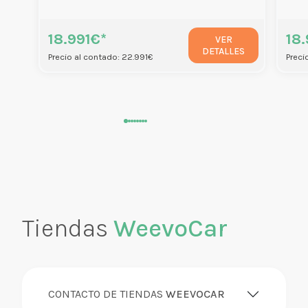
18.991€*
18
VER
DETALLES
Precio al contado: 22.991€
Preci
Tiendas
WeevoCar
CONTACTO DE TIENDAS
WEEVOCAR