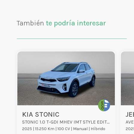
También
te podría interesar
KIA STONIC
JE
STONIC 1.0 T-GDI MHEV IMT STYLE EDITION 5P
AVE
2025 |
15.250 Km |
100 CV |
Manual |
Híbrido
2025