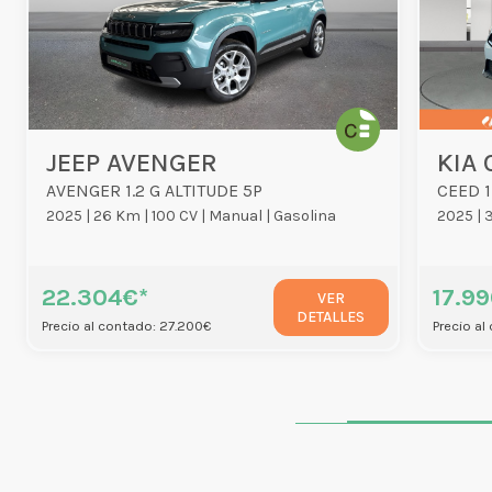
JEEP AVENGER
KIA 
AVENGER 1.2 G ALTITUDE 5P
CEED 1
2025 |
26 Km |
100 CV |
Manual |
Gasolina
2025 |
3
22.304€*
17.9
VER
DETALLES
Precio al contado: 27.200€
Precio al