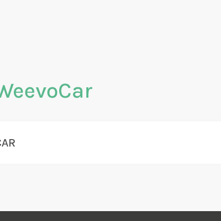
WeevoCar
CAR