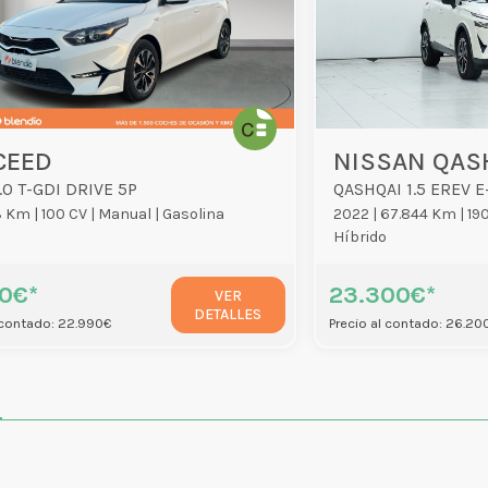
CEED
NISSAN QAS
.0 T-GDI DRIVE 5P
 Km |
100 CV |
Manual |
Gasolina
2022 |
67.844 Km |
190
Híbrido
90€*
23.300€*
VER
DETALLES
 contado: 22.990€
Precio al contado: 26.20