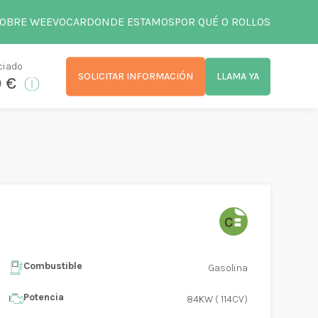
OBRE WEEVOCAR
DONDE ESTAMOS
POR QUÉ 0 ROLLOS
ciado
SOLICITAR INFORMACIÓN
LLAMA YA
0 €
Combustible
Gasolina
Potencia
84KW ( 114CV)