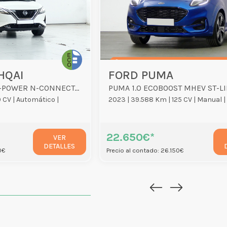
HQAI
FORD PUMA
QASHQAI 1.5 EREV E-POWER N-CONNECTA AUTO 5P
PUMA 1.0 ECOBOOST MHEV ST-LI
 CV |
Automático |
2023 |
39.588 Km |
125 CV |
Manual |
22.650€*
VER
DETALLES
0€
Precio al contado: 26.150€