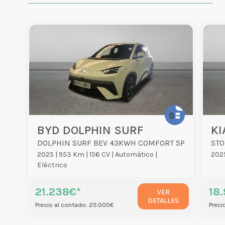
BYD DOLPHIN SURF
KI
DOLPHIN SURF BEV 43KWH COMFORT 5P
2025 |
953 Km |
156 CV |
Automático |
2025
Eléctrico
21.238€*
18.
VER
DETALLES
Precio al contado: 25.000€
Preci