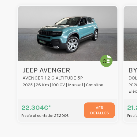
JEEP AVENGER
BY
AVENGER 1.2 G ALTITUDE 5P
DOL
2025 |
26 Km |
100 CV |
Manual |
Gasolina
2025
Eléc
22.304€*
21
VER
DETALLES
Precio al contado: 27.200€
Preci