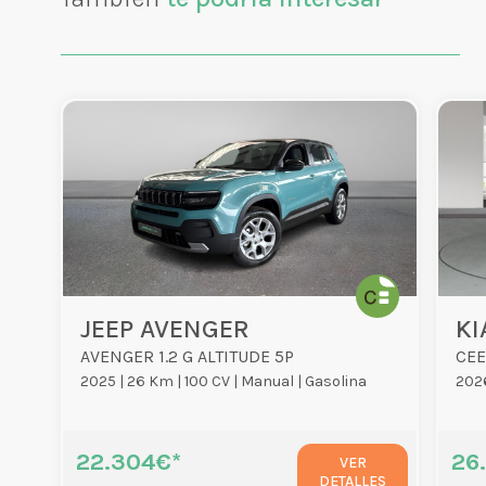
JEEP AVENGER
KI
AVENGER 1.2 G ALTITUDE 5P
CEE
2025 |
26 Km |
100 CV |
Manual |
Gasolina
2026
22.304€*
26
VER
DETALLES