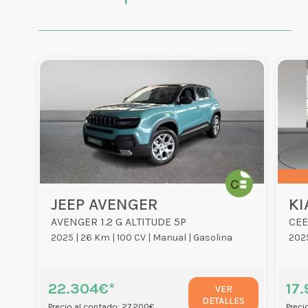
JEEP AVENGER
KI
AVENGER 1.2 G ALTITUDE 5P
CEE
2025 |
26 Km |
100 CV |
Manual |
Gasolina
2025
22.304€*
17
VER
DETALLES
Precio al contado: 27.200€
Preci