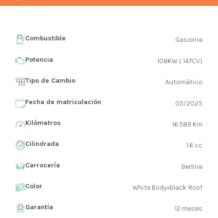
Combustible
Gasolina
Potencia
108KW ( 147CV)
Tipo de Cambio
Automático
Fecha de matriculación
05/2025
Kilómetros
16.589 Km
Cilindrada
1.6 cc
Carrocería
Berlina
Color
White Body+black Roof
Garantía
12 meses