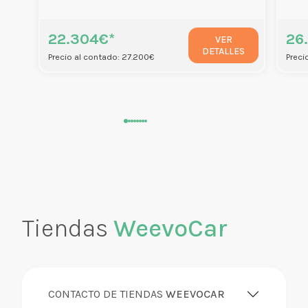
22.304€*
26
VER
DETALLES
Precio al contado: 27.200€
Preci
Tiendas
WeevoCar
CONTACTO DE TIENDAS
WEEVOCAR