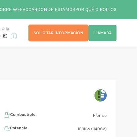
OBRE WEEVOCAR
DONDE ESTAMOS
POR QUÉ 0 ROLLOS
ciado
SOLICITAR INFORMACIÓN
LLAMA YA
0 €
Combustible
Híbrido
Potencia
103KW ( 140CV)