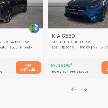
KIA CEED
V EDCS6 PLUS 5P
CEED 1.0 T-GDI TECH 5P
Automático |
Híbrido
2024 |
12.964 Km |
100 CV |
Manual |
21.390€*
VER
DETALLES
0€
Precio al contado: 25.990€