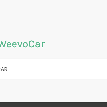
WeevoCar
CAR