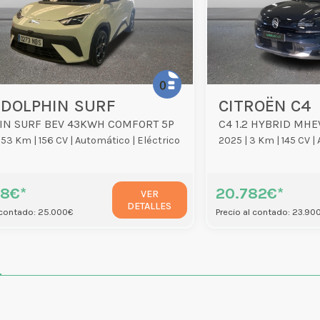
 DOLPHIN SURF
CITROËN C4
IN SURF BEV 43KWH COMFORT 5P
C4 1.2 HYBRID MHE
953 Km |
156 CV |
Automático |
Eléctrico
2025 |
3 Km |
145 CV |
38€*
20.782€*
VER
DETALLES
 contado: 25.000€
Precio al contado: 23.90