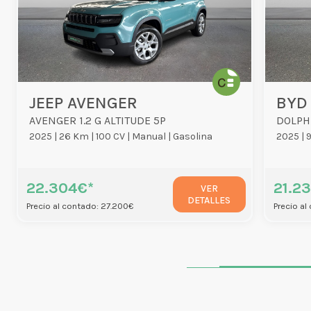
JEEP AVENGER
BYD
AVENGER 1.2 G ALTITUDE 5P
DOLPH
2025 |
26 Km |
100 CV |
Manual |
Gasolina
2025 |
22.304€*
21.2
VER
DETALLES
Precio al contado: 27.200€
Precio al