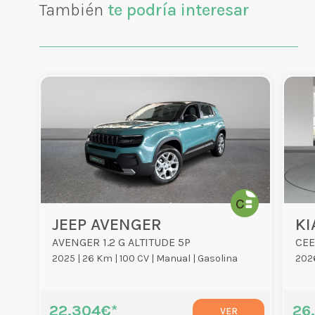
También
te podría interesar
JEEP AVENGER
KI
AVENGER 1.2 G ALTITUDE 5P
CEE
2025 |
26 Km |
100 CV |
Manual |
Gasolina
2026
22.304€*
26
VER