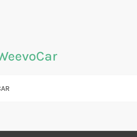
WeevoCar
CAR