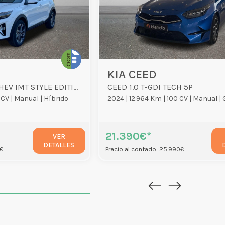
KIA CEED
STONIC 1.0 T-GDI MHEV IMT STYLE EDITION 5P
CEED 1.0 T-GDI TECH 5P
 CV |
Manual |
Híbrido
2024 |
12.964 Km |
100 CV |
Manual |
21.390€*
VER
DETALLES
1€
Precio al contado: 25.990€