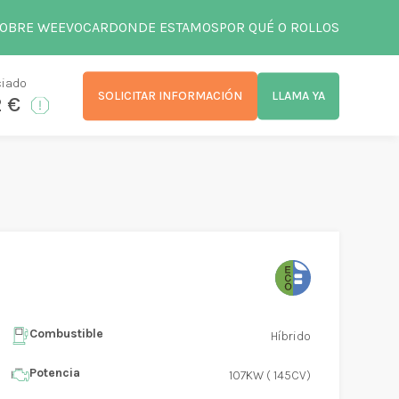
OBRE WEEVOCAR
DONDE ESTAMOS
POR QUÉ 0 ROLLOS
ciado
SOLICITAR INFORMACIÓN
LLAMA YA
2 €
Combustible
Híbrido
Potencia
107KW ( 145CV)