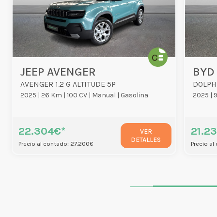
JEEP AVENGER
BYD
AVENGER 1.2 G ALTITUDE 5P
DOLPH
2025 |
26 Km |
100 CV |
Manual |
Gasolina
2025 |
22.304€*
21.2
VER
DETALLES
Precio al contado: 27.200€
Precio al