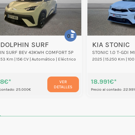
 DOLPHIN SURF
KIA STONIC
IN SURF BEV 43KWH COMFORT 5P
953 Km |
156 CV |
Automático |
Eléctrico
2025 |
15.250 Km |
100
38€*
18.991€*
VER
DETALLES
 contado: 25.000€
Precio al contado: 22.99