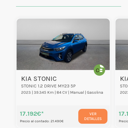
KIA STONIC
KI
STONIC 1.2 DRIVE MY23 5P
STO
2023 |
39.345 Km |
84 CV |
Manual |
Gasolina
2023
17.192€*
17.
VER
DETALLES
Precio al contado: 21.490€
Preci