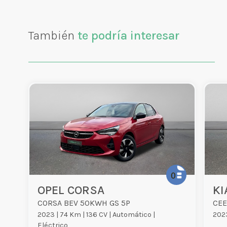
También
te podría interesar
OPEL CORSA
KI
CORSA BEV 50KWH GS 5P
CEE
2023 |
74 Km |
136 CV |
Automático |
2023
Eléctrico