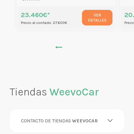
23.460€*
20
VER
DETALLES
Precio al contado: 27.600€
Preci
Tiendas
WeevoCar
CONTACTO DE TIENDAS
WEEVOCAR