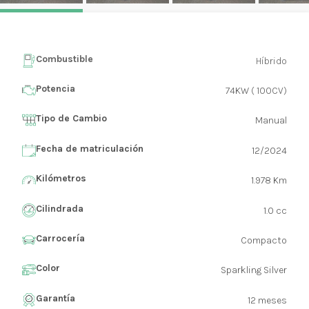
Combustible
Híbrido
Potencia
74KW ( 100CV)
Tipo de Cambio
Manual
Fecha de matriculación
12/2024
Kilómetros
1.978 Km
Cilindrada
1.0 cc
Carrocería
Compacto
Color
Sparkling Silver
Garantía
12 meses