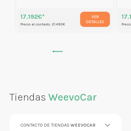
17.192€*
17.
VER
DETALLES
Precio al contado: 21.490€
Preci
Tiendas
WeevoCar
CONTACTO DE TIENDAS
WEEVOCAR