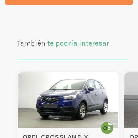
También
te podría interesar
OPEL CROSSLAND X
OP