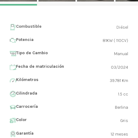
Combustible
Diésel
Potencia
81KW ( 110CV)
Tipo de Cambio
Manual
Fecha de matriculación
03/2024
Kilómetros
39.781 Km
Cilindrada
1.5 cc
Carrocería
Berlina
Color
Gris
Garantía
12 meses