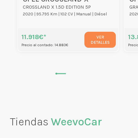
CROSSLAND X 1.5D EDITION 5P
GRA
2020 |
95.795 Km |
102 CV |
Manual |
Diésel
2020
11.918€*
13
VER
DETALLES
Precio al contado: 14.883€
Preci
Tiendas
WeevoCar