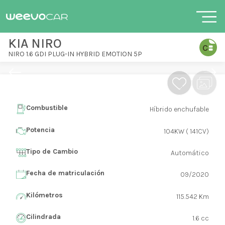
KIA NIRO
NIRO 1.6 GDI PLUG-IN HYBRID EMOTION 5P
Combustible
Híbrido enchufable
Potencia
104KW ( 141CV)
Tipo de Cambio
Automático
Fecha de matriculación
09/2020
Kilómetros
115.542 Km
Cilindrada
1.6 cc