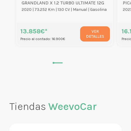
GRANDLAND X 1.2 TURBO ULTIMATE 12G
PIC
2020 |
73.252 Km |
130 CV |
Manual |
Gasolina
2025
13.858€*
16.
VER
DETALLES
Precio al contado: 16.900€
Preci
Tiendas
WeevoCar