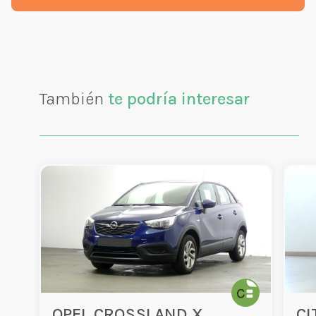
También
te podría interesar
OPEL CROSSLAND X
CI