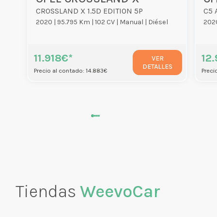
CROSSLAND X 1.5D EDITION 5P
2020 |
95.795 Km |
102 CV |
Manual |
Diésel
2020
11.918€*
12
VER
DETALLES
Precio al contado: 14.883€
Preci
Tiendas
WeevoCar